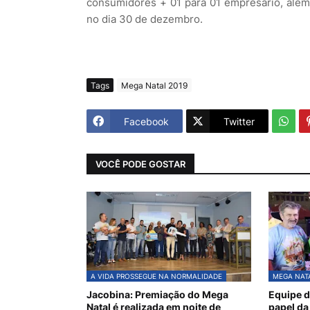
consumidores + 01 para 01 empresario, além
no dia 30 de dezembro.
Tags
Mega Natal 2019
Facebook
Twitter
VOCÊ PODE GOSTAR
A VIDA PROSSEGUE NA NORMALIDADE
MEGA NATA
Jacobina: Premiação do Mega
Equipe d
Natal é realizada em noite de
papel da