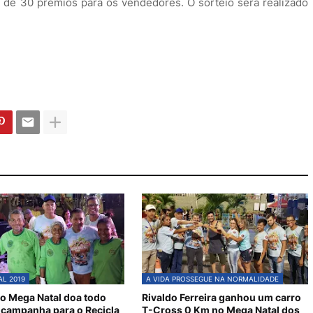
 de 30 prêmios para os vendedores. O sorteio será realizado
L 2019
A VIDA PROSSEGUE NA NORMALIDADE
o Mega Natal doa todo
Rivaldo Ferreira ganhou um carro
 campanha para o Recicla
T-Cross 0 Km no Mega Natal dos