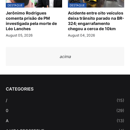
DESTAQUE
DESTAQUE
Jerônimo Rodrigues
Acidente entre oito veículos
comenta prisão de PM
deixa trânsito parado na BR-
investigada pela morte de
324; engarrafamento
Léo Lanches
chegou a cerca de 10km
August 05, 2026
August 04, 2026
acima
CATEGORIES
/
(15)
0
(29)
A
(13)