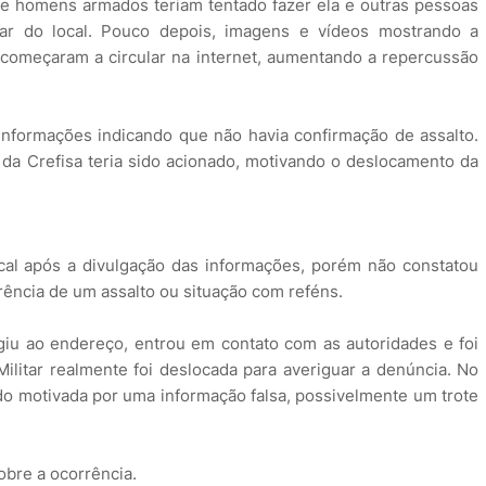
ue homens armados teriam tentado fazer ela e outras pessoas
ar do local. Pouco depois, imagens e vídeos mostrando a
a começaram a circular na internet, aumentando a repercussão
informações indicando que não havia confirmação de assalto.
da Crefisa teria sido acionado, motivando o deslocamento da
cal após a divulgação das informações, porém não constatou
ência de um assalto ou situação com reféns.
giu ao endereço, entrou em contato com as autoridades e foi
ilitar realmente foi deslocada para averiguar a denúncia. No
sido motivada por uma informação falsa, possivelmente um trote
obre a ocorrência.