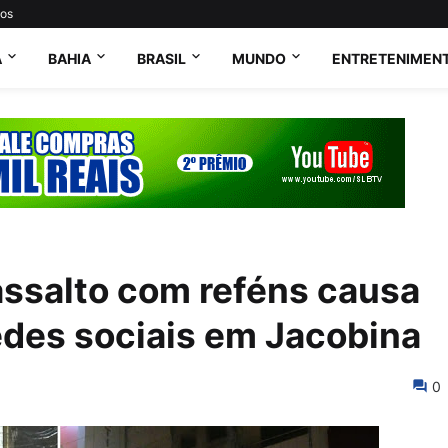
tos
A
BAHIA
BRASIL
MUNDO
ENTRETENIMEN
assalto com reféns causa
edes sociais em Jacobina
0