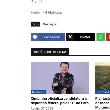
região.
Fonte: FR Noticias
Tags
Destaque
Facebook
Twitter
VOCÊ PODE GOSTAR
DESTAQUE
DESTAQUE
Ximbinha oficializa candidatura a
Plantaçã
deputado federal pelo PDT no Pará
de maco
Mulungu
August 07, 2026