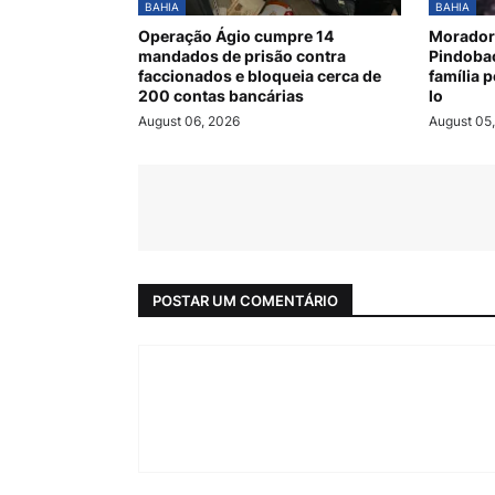
BAHIA
BAHIA
Operação Ágio cumpre 14
Morador
mandados de prisão contra
Pindobaç
faccionados e bloqueia cerca de
família 
200 contas bancárias
lo
August 06, 2026
August 05
POSTAR UM COMENTÁRIO