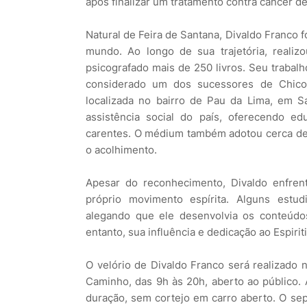
após finalizar um tratamento contra câncer 
Natural de Feira de Santana, Divaldo Franco f
mundo. Ao longo de sua trajetória, realiz
psicografado mais de 250 livros. Seu trabalh
considerado um dos sucessores de Chico
localizada no bairro de Pau da Lima, em S
assistência social do país, oferecendo ed
carentes. O médium também adotou cerca de
o acolhimento.
Apesar do reconhecimento, Divaldo enfrent
próprio movimento espírita. Alguns estu
alegando que ele desenvolvia os conteúdo
entanto, sua influência e dedicação ao Espir
O velório de Divaldo Franco será realizado 
Caminho, das 9h às 20h, aberto ao público.
duração, sem cortejo em carro aberto. O sep