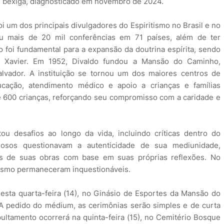
de bexiga, diagnosticado em novembro de 2024.
oi um dos principais divulgadores do Espiritismo no Brasil e no
ou mais de 20 mil conferências em 71 países, além de ter
o foi fundamental para a expansão da doutrina espírita, sendo
 Xavier. Em 1952, Divaldo fundou a Mansão do Caminho,
alvador. A instituição se tornou um dos maiores centros de
ucação, atendimento médico e apoio a crianças e famílias
 600 crianças, reforçando seu compromisso com a caridade e
ou desafios ao longo da vida, incluindo críticas dentro do
diosos questionavam a autenticidade de sua mediunidade,
s de suas obras com base em suas próprias reflexões. No
itismo permaneceram inquestionáveis.
nesta quarta-feira (14), no Ginásio de Esportes da Mansão do
 A pedido do médium, as cerimônias serão simples e de curta
ultamento ocorrerá na quinta-feira (15), no Cemitério Bosque