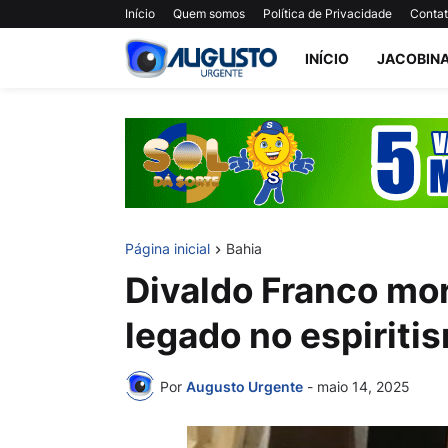
Início
Quem somos
Política de Privacidade
Conta
INÍCIO
JACOBIN
Página inicial
Bahia
Divaldo Franco mor
legado no espiriti
Por
Augusto Urgente
-
maio 14, 2025