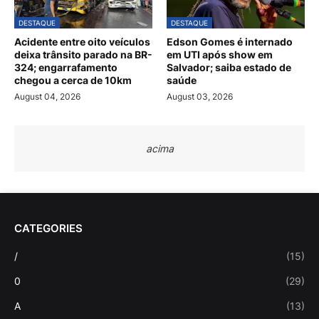
DESTAQUE
DESTAQUE
Acidente entre oito veículos
Edson Gomes é internado
deixa trânsito parado na BR-
em UTI após show em
324; engarrafamento
Salvador; saiba estado de
chegou a cerca de 10km
saúde
August 04, 2026
August 03, 2026
acima
CATEGORIES
/
(15)
0
(29)
A
(13)