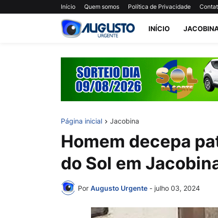
Início
Quem somos
Política de Privacidade
Conta
INÍCIO
JACOBIN
Página inicial
Jacobina
Homem decepa pat
do Sol em Jacobin
Por
Augusto Urgente
-
julho 03, 2024