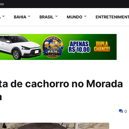
tos
A
BAHIA
BRASIL
MUNDO
ENTRETENIMEN
a de cachorro no Morada
a
0