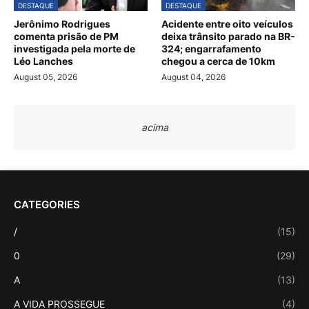
DESTAQUE
DESTAQUE
Jerônimo Rodrigues
Acidente entre oito veículos
comenta prisão de PM
deixa trânsito parado na BR-
investigada pela morte de
324; engarrafamento
Léo Lanches
chegou a cerca de 10km
August 05, 2026
August 04, 2026
acima
CATEGORIES
/
(15)
0
(29)
A
(13)
A VIDA PROSSEGUE
(4)