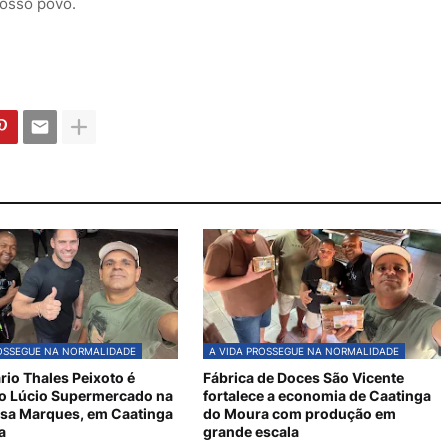
nosso povo.
ROSSEGUE NA NORMALIDADE
A VIDA PROSSEGUE NA NORMALIDADE
io Thales Peixoto é
Fábrica de Doces São Vicente
do Lúcio Supermercado na
fortalece a economia de Caatinga
osa Marques, em Caatinga
do Moura com produção em
a
grande escala