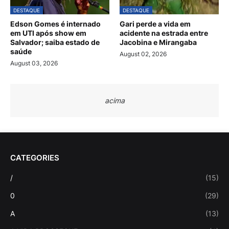
DESTAQUE
DESTAQUE
Edson Gomes é internado
Gari perde a vida em
em UTI após show em
acidente na estrada entre
Salvador; saiba estado de
Jacobina e Mirangaba
saúde
August 02, 2026
August 03, 2026
acima
CATEGORIES
/
(15)
0
(29)
A
(13)