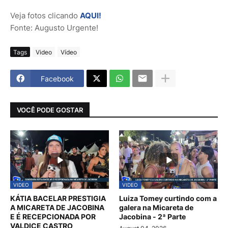
Veja fotos clicando
AQUI!
Fonte: Augusto Urgente!
Tags
Video
Vídeo
Facebook
VOCÊ PODE GOSTAR
VIDEO
VIDEO
KÁTIA BACELAR PRESTIGIA
Luiza Tomey curtindo com a
A MICARETA DE JACOBINA
galera na Micareta de
E É RECEPCIONADA POR
Jacobina - 2ª Parte
VALDICE CASTRO