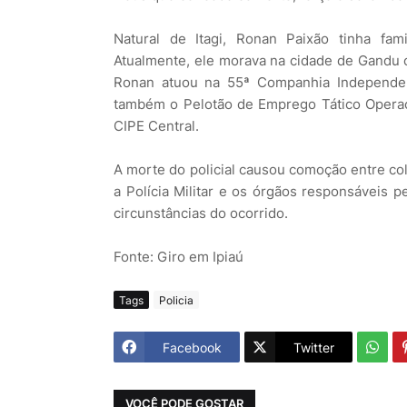
Natural de Itagi, Ronan Paixão tinha fami
Atualmente, ele morava na cidade de Gandu co
Ronan atuou na 55ª Companhia Independente
também o Pelotão de Emprego Tático Operaci
CIPE Central.
A morte do policial causou comoção entre co
a Polícia Militar e os órgãos responsáveis p
circunstâncias do ocorrido.
Fonte: Giro em Ipiaú
Tags
Policia
Facebook
Twitter
VOCÊ PODE GOSTAR