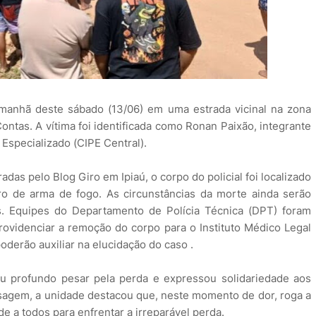
a manhã deste sábado (13/06) em uma estrada vicinal na zona
Contas. A vítima foi identificada como Ronan Paixão, integrante
specializado (CIPE Central).
as pelo Blog Giro em Ipiaú, o corpo do policial foi localizado
o de arma de fogo. As circunstâncias da morte ainda serão
s. Equipes do Departamento de Polícia Técnica (DPT) foram
 providenciar a remoção do corpo para o Instituto Médico Legal
oderão auxiliar na elucidação do caso .
ou profundo pesar pela perda e expressou solidariedade aos
nsagem, a unidade destacou que, neste momento de dor, roga a
e a todos para enfrentar a irreparável perda.