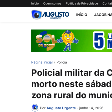
Início
Quem somos
Política de Privacidade
Conta
INÍCIO
JACOBIN
Página inicial
Policia
Policial militar da
morto neste sábad
zona rural do munic
Por
Augusto Urgente
-
junho 14, 2026