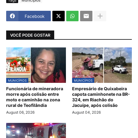
Tags
Municípios
Facebook
VOCÊ PODE GOSTAR
MUNICÍPIOS
MUNICÍPIOS
Funcionária de mineradora
Empresário de Quixabeira
morre após colisão entre
capota caminhonete na BR-
moto e caminhão na zona
324, em Riachão do
rural de Teofilândia
Jacuípe, após colisão
August 06, 2026
August 04, 2026