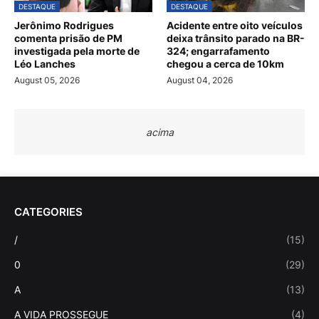
DESTAQUE
DESTAQUE
Jerônimo Rodrigues
Acidente entre oito veículos
comenta prisão de PM
deixa trânsito parado na BR-
investigada pela morte de
324; engarrafamento
Léo Lanches
chegou a cerca de 10km
August 05, 2026
August 04, 2026
acima
CATEGORIES
/
(15)
0
(29)
A
(13)
A VIDA PROSSEGUE
(4)