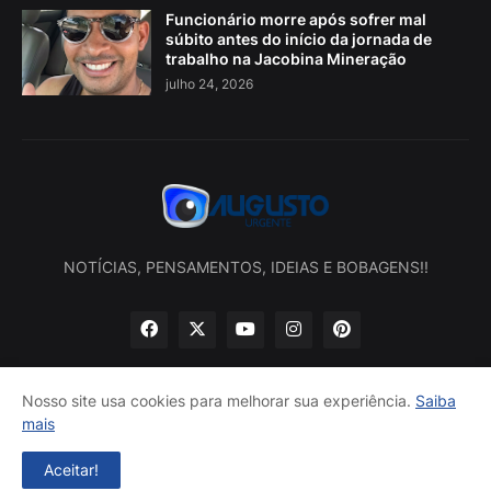
Funcionário morre após sofrer mal
súbito antes do início da jornada de
trabalho na Jacobina Mineração
julho 24, 2026
NOTÍCIAS, PENSAMENTOS, IDEIAS E BOBAGENS!!
Nosso site usa cookies para melhorar sua experiência.
Saiba
mais
Início
Sobre nós
Política de privacidade
Contatos
Aceitar!
Desenvolvido por -
Augusto Urgente