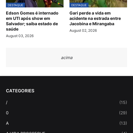
DESTAQUE
DESTAQUE
Edson Gomes é internado
Gari perde a vida em
em UTI após show em
acidente na estrada entre
Salvador; saiba estado de
Jacobina e Mirangaba
saúde
August 02, 2026
August 03, 2026
acima
CATEGORIES
/
(15)
0
(29)
A
(13)