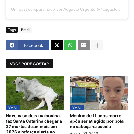
Um post compartilhado por Augusto Urgente (@augustourgente)
Tags
Brasil
Facebook
VOCÊ PODE GOSTAR
BRASIL
BRASIL
Novo caso de raiva bovina
Menino de 11 anos morre
faz Santa Catarina chegar a
após ser atingido por bola
27 mortes de animais em
na cabeça na escola
2026 e reforça alerta no
August 03, 2026