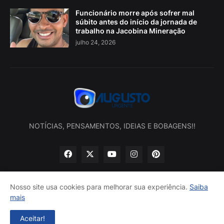
Funcionário morre após sofrer mal
súbito antes do início da jornada de
trabalho na Jacobina Mineração
julho 24, 2026
NOTÍCIAS, PENSAMENTOS, IDEIAS E BOBAGENS!!
Nosso site usa cookies para melhorar sua experiência.
Saiba
mais
Início
Sobre nós
Política de privacidade
Contatos
Aceitar!
Desenvolvido por -
Augusto Urgente