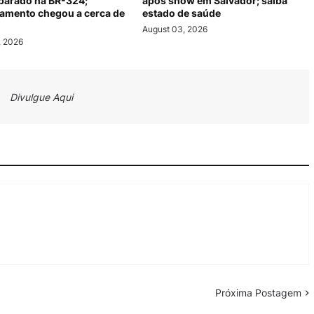
 parado na BR-324;
após show em Salvador; saiba
amento chegou a cerca de
estado de saúde
August 03, 2026
, 2026
Divulgue Aqui
Próxima Postagem