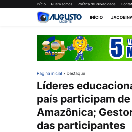
Início
Quem somos
Política de Privacidade
Conta
INÍCIO
JACOBIN
Página inicial
Destaque
Líderes educaciona
país participam de
Amazônica; Gestor
das participantes