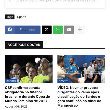
Um post compartilhado por CBF • Seleção Brasileira de Futebol (@brasil)
Tags
Sports
Facebook
VOCÊ PODE GOSTAR
SPORTS
SPORTS
CBF confirma parada
VÍDEO: Neymar provoca
obrigatória no futebol
dirigentes do Remo após
brasileiro durante Copa do
classificação do Santos e
Mundo Feminina de 2027
gera confusão no túnel do
Mangueirão
August 06, 2026