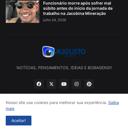
Funcionário morre após sofrer mal
súbito antes do início da jornada de
trabalho na Jacobina Mineração
julho 24, 2026
NOTÍCIAS, PENSAMENTOS, IDEIAS E BOBAGENS!!
Nosso site usa cookies para melhorar sua experiência.
Saiba
mais
Início
Sobre nós
Política de privacidade
Contatos
Aceitar!
Desenvolvido por -
Augusto Urgente