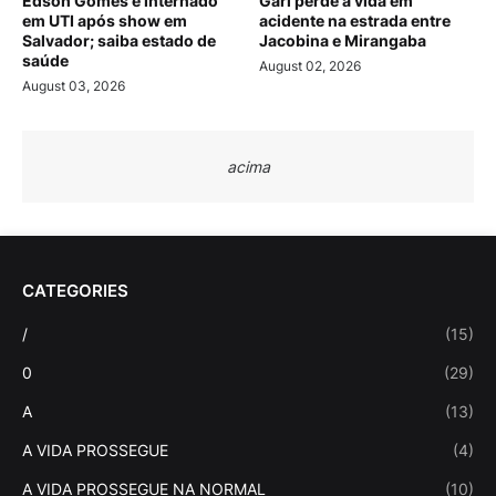
Edson Gomes é internado
Gari perde a vida em
em UTI após show em
acidente na estrada entre
Salvador; saiba estado de
Jacobina e Mirangaba
saúde
August 02, 2026
August 03, 2026
acima
CATEGORIES
/
(15)
0
(29)
A
(13)
A VIDA PROSSEGUE
(4)
A VIDA PROSSEGUE NA NORMAL
(10)