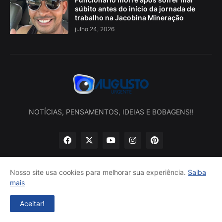
súbito antes do início da jornada de
trabalho na Jacobina Mineração
julho 24, 2026
NOTÍCIAS, PENSAMENTOS, IDEIAS E BOBAGENS!!
Nosso site usa cookies para melhorar sua experiência.
Saiba
mais
Início
Sobre nós
Política de privacidade
Contatos
Aceitar!
Desenvolvido por -
Augusto Urgente