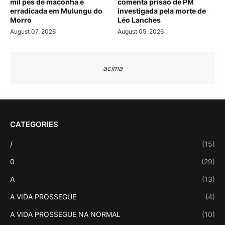
mil pés de maconha é
comenta prisão de PM
erradicada em Mulungu do
investigada pela morte de
Morro
Léo Lanches
August 07, 2026
August 05, 2026
acima
CATEGORIES
/
(15)
0
(29)
A
(13)
A VIDA PROSSEGUE
(4)
A VIDA PROSSEGUE NA NORMAL
(10)