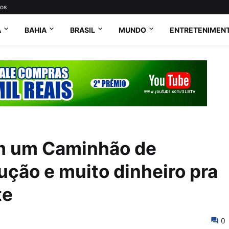
tos
A
BAHIA
BRASIL
MUNDO
ENTRETENIMEN
m um Caminhão de
ução e muito dinheiro pra
te
0