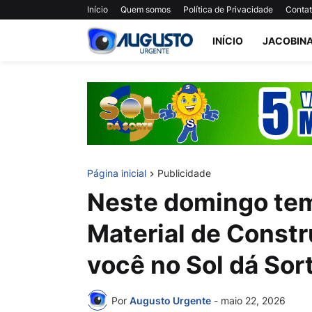
Início
Quem somos
Política de Privacidade
Conta
INÍCIO
JACOBIN
Página inicial
Publicidade
Neste domingo te
Material de Constr
você no Sol dá Sor
Por
Augusto Urgente
-
maio 22, 2026