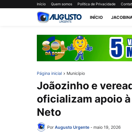
Início
Quem somos
Política de Privacidade
Conta
INÍCIO
JACOBIN
Página inicial
Município
Joãozinho e verea
oficializam apoio 
Neto
Por
Augusto Urgente
-
maio 19, 2026