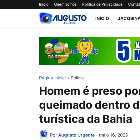
Início
Quem somos
Política de Privacidade
Conta
INÍCIO
JACOBIN
Página inicial
Policia
Homem é preso por
queimado dentro d
turística da Bahia
Por
Augusto Urgente
-
maio 16, 2026