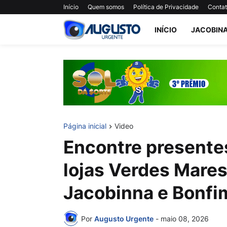
Início
Quem somos
Política de Privacidade
Conta
INÍCIO
JACOBIN
Página inicial
Video
Encontre presentes
lojas Verdes Mare
Jacobinna e Bonfi
Por
Augusto Urgente
-
maio 08, 2026