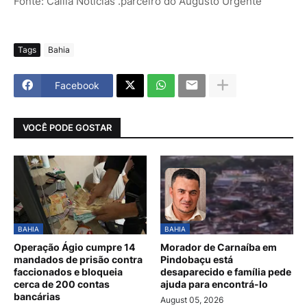
Fonte: Calila Notícias .parceiro do Augusto Urgente
Tags
Bahia
Facebook
VOCÊ PODE GOSTAR
BAHIA
BAHIA
Operação Ágio cumpre 14
Morador de Carnaíba em
mandados de prisão contra
Pindobaçu está
faccionados e bloqueia
desaparecido e família pede
cerca de 200 contas
ajuda para encontrá-lo
bancárias
August 05, 2026