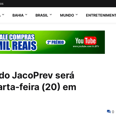
tos
A
BAHIA
BRASIL
MUNDO
ENTRETENIMEN
do JacoPrev será
arta-feira (20) em
0