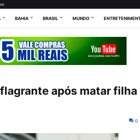
tos
A
BAHIA
BRASIL
MUNDO
ENTRETENIMEN
flagrante após matar filha
0