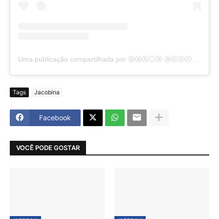
Uma publicação compartilhada por ⓑⓐⓗⓘⓐ ⓐⓒⓞⓝⓣⓔⓒⓔ (@bahiaacontece)
Tags
Jacobina
Facebook
VOCÊ PODE GOSTAR