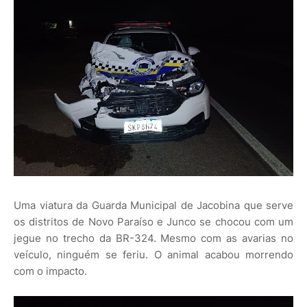
Uma viatura da Guarda Municipal de Jacobina que serve
os distritos de Novo Paraíso e Junco se chocou com um
jegue no trecho da BR-324. Mesmo com as avarias no
veículo, ninguém se feriu. O animal acabou morrendo
com o impacto.