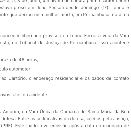
a-feira, 3 de junho, um alvará de soltura para o cantor Lenno
 estava preso em João Pessoa desde domingo (1º). Lenno é
dente que deixou uma mulher morta, em Pernambuco, no dia 5
conceder liberdade provisória a Lenno Ferreira veio da Vara
sta, do Tribunal de Justiça de Pernambuco. Isso acontece
 prazo de 48 horas;
ículo automotor;
 ao Cartório, o endereço residencial e os dados de contato
ovos fatos do acidente
s Amorim, da Vara Única da Comarca de Santa Maria da Boa
defesa. Entre as justificativas da defesa, aceitas pela Justiça,
l (PRF). Este laudo teve emissão após a data do mandado de