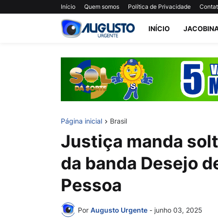
Início
Quem somos
Política de Privacidade
Conta
INÍCIO
JACOBIN
Página inicial
Brasil
Justiça manda solt
da banda Desejo d
Pessoa
Por
Augusto Urgente
-
junho 03, 2025