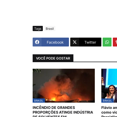
Tags
Brasil
Facebook
Twitter
VOCÊ PODE GOSTAR
BRASIL
BRASIL
INCÊNDIO DE GRANDES
Flávio a
PROPORÇÕES ATINGE INDÚSTRIA
como vic
DE SOLVENTES EM
Presidên