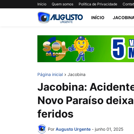
Início
Quem somos
Política de Privacidade
Conta
INÍCIO
JACOBIN
Página inicial
Jacobina
Jacobina: Acidente
Novo Paraíso deixa 
feridos
Por
Augusto Urgente
-
junho 01, 2025