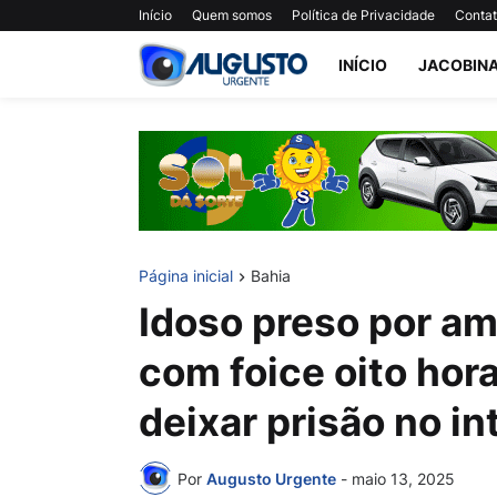
Início
Quem somos
Política de Privacidade
Conta
INÍCIO
JACOBIN
Página inicial
Bahia
Idoso preso por a
com foice oito hor
deixar prisão no in
Por
Augusto Urgente
-
maio 13, 2025