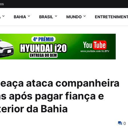
tos
A
BAHIA
BRASIL
MUNDO
ENTRETENIMEN
meaça ataca companheira
as após pagar fiança e
terior da Bahia
0