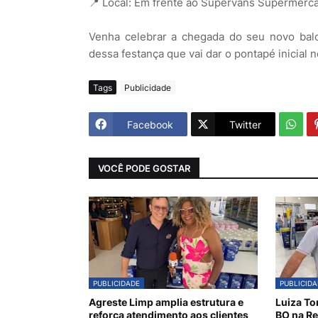
📍 Local: Em frente ao Supervans Supermerc
Venha celebrar a chegada do seu novo balcã
dessa festança que vai dar o pontapé inicial 
Tags
Publicidade
Facebook
Twitter
VOCÊ PODE GOSTAR
PUBLICIDADE
PUBLICIDA
Agreste Limp amplia estrutura e
Luiza To
reforça atendimento aos clientes
BO na Re