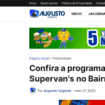
Início
Quem somos
Política de Privacidade
Conta
INÍCIO
JACOBIN
Página inicial
Publicidade
Confira a program
Supervan's no Bairr
Por
Augusto Urgente
-
maio 27, 2025