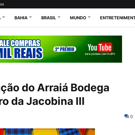
tos
A
BAHIA
BRASIL
MUNDO
ENTRETENIMEN
ação do Arraiá Bodega
o da Jacobina III
0