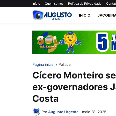
Início
Quem somos
Política de Privacidade
Conta
INÍCIO
JACOBIN
Página inicial
Política
Cícero Monteiro se
ex-governadores J
Costa
Por
Augusto Urgente
-
maio 28, 2025