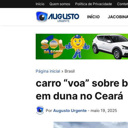
Início
Quem somos
Política de Privacidade
Conta
INÍCIO
JACOBIN
Página inicial
Brasil
carro “voa” sobre
em duna no Ceará
Por
Augusto Urgente
-
maio 19, 2025