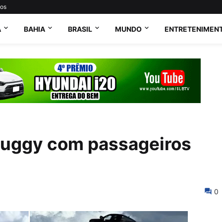
tos
A
BAHIA
BRASIL
MUNDO
ENTRETENIMEN
 buggy com passageiros
0