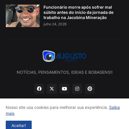
Funcionário morre após sofrer mal
súbito antes do início da jornada de
trabalho na Jacobina Mineração
julho 24, 2026
NOTÍCIAS, PENSAMENTOS, IDEIAS E BOBAGENS!!
Nosso site usa cookies para melhorar sua experiência.
Saiba
mais
Início
Sobre nós
Política de privacidade
Contatos
Aceitar!
Desenvolvido por -
Augusto Urgente