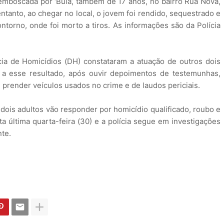
mboscada por ‘Buia’, também de 17 anos, no bairro Rua Nova,
entanto, ao chegar no local, o jovem foi rendido, sequestrado e
ntorno, onde foi morto a tiros. As informações são da Polícia
ia de Homicídios (DH) constataram a atuação de outros dois
 a esse resultado, após ouvir depoimentos de testemunhas,
prender veículos usados no crime e de laudos periciais.
 dois adultos vão responder por homicídio qualificado, roubo e
a última quarta-feira (30) e a polícia segue em investigações
nte.