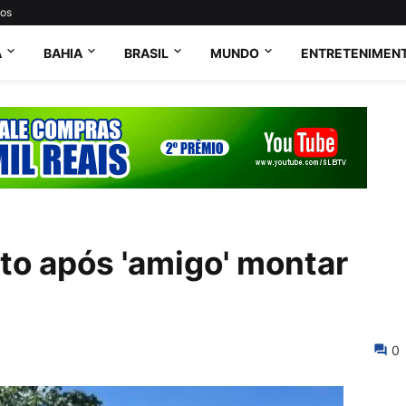
tos
A
BAHIA
BRASIL
MUNDO
ENTRETENIMEN
to após 'amigo' montar
0