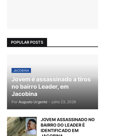
POPULAR POSTS
JACOBINA
Jovem é assassinado a tiros
no bairro Leader, em
Jacobina
Por
Augusto Urgente
-
julho 23, 2026
JOVEM ASSASSINADO NO
BAIRRO DO LEADER É
IDENTIFICADO EM
JACOBINA