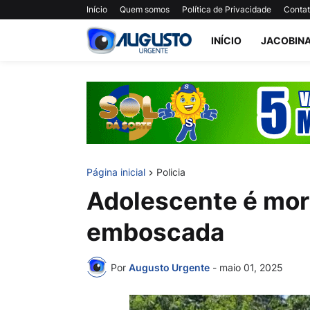
Início
Quem somos
Política de Privacidade
Conta
INÍCIO
JACOBIN
Página inicial
Policia
Adolescente é mor
emboscada
Por
Augusto Urgente
-
maio 01, 2025