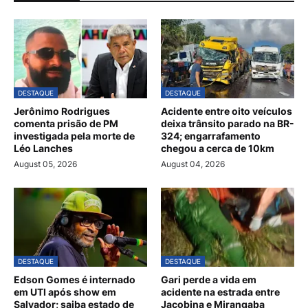
DESTAQUE
DESTAQUE
Jerônimo Rodrigues
Acidente entre oito veículos
comenta prisão de PM
deixa trânsito parado na BR-
investigada pela morte de
324; engarrafamento
Léo Lanches
chegou a cerca de 10km
August 05, 2026
August 04, 2026
DESTAQUE
DESTAQUE
Edson Gomes é internado
Gari perde a vida em
em UTI após show em
acidente na estrada entre
Salvador; saiba estado de
Jacobina e Mirangaba