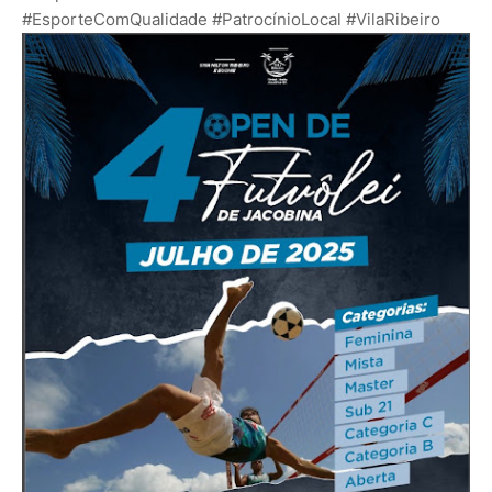
#EsporteComQualidade #PatrocínioLocal #VilaRibeiro