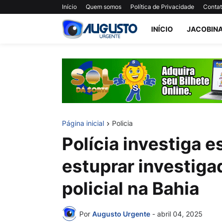
Início
Quem somos
Política de Privacidade
Conta
INÍCIO
JACOBIN
Página inicial
Policia
Polícia investiga e
estuprar investiga
policial na Bahia
Por
Augusto Urgente
-
abril 04, 2025