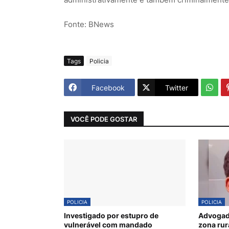
Fonte: BNews
Tags
Policia
Facebook
Twitter
VOCÊ PODE GOSTAR
POLICIA
POLICIA
Investigado por estupro de
Advogado
vulnerável com mandado
zona rur