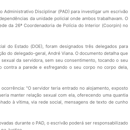
o Administrativo Disciplinar (PAD) para investigar um escrivão
 dependências da unidade policial onde ambos trabalhavam. O
ede da 26ª Coordenadoria de Polícia do Interior (Coorpin) no
cial do Estado (DOE), foram designados três delegados para
ção do delegado-geral, André Viana. O documento detalha que
de sexual da servidora, sem seu consentimento, tocando o seu
o contra a parede e esfregando o seu corpo no corpo dela,
 ocorrência: "O servidor teria entrado no alojamento, exposto
ueria manter relação sexual com ela, oferecendo uma quantia
inhado à vítima, via rede social, mensagens de texto de cunho
vadas durante o PAD, o escrivão poderá ser responsabilizado
na Justiça.