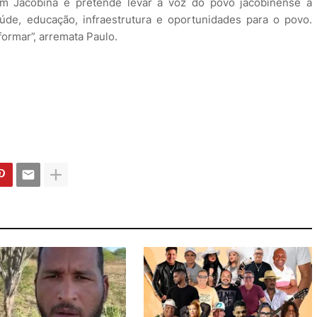
em Jacobina e pretende levar a voz do povo jacobinense à
aúde, educação, infraestrutura e oportunidades para o povo.
ormar”, arremata Paulo.