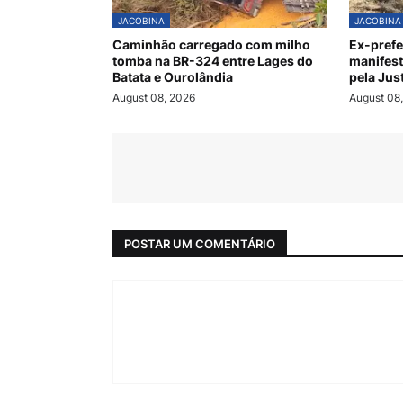
JACOBINA
JACOBINA
Caminhão carregado com milho
Ex-prefe
tomba na BR-324 entre Lages do
manifesta
Batata e Ourolândia
pela Jus
August 08, 2026
August 08
POSTAR UM COMENTÁRIO