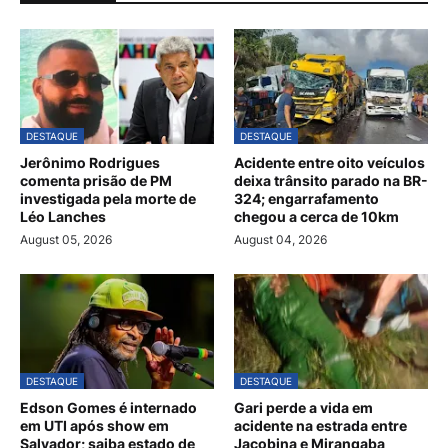
DESTAQUE
DESTAQUE
Jerônimo Rodrigues
Acidente entre oito veículos
comenta prisão de PM
deixa trânsito parado na BR-
investigada pela morte de
324; engarrafamento
Léo Lanches
chegou a cerca de 10km
August 05, 2026
August 04, 2026
DESTAQUE
DESTAQUE
Edson Gomes é internado
Gari perde a vida em
em UTI após show em
acidente na estrada entre
Salvador; saiba estado de
Jacobina e Mirangaba