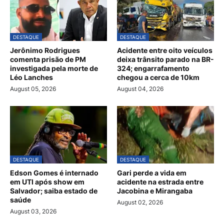
DESTAQUE
DESTAQUE
Jerônimo Rodrigues
Acidente entre oito veículos
comenta prisão de PM
deixa trânsito parado na BR-
investigada pela morte de
324; engarrafamento
Léo Lanches
chegou a cerca de 10km
August 05, 2026
August 04, 2026
DESTAQUE
DESTAQUE
Edson Gomes é internado
Gari perde a vida em
em UTI após show em
acidente na estrada entre
Salvador; saiba estado de
Jacobina e Mirangaba
saúde
August 02, 2026
August 03, 2026