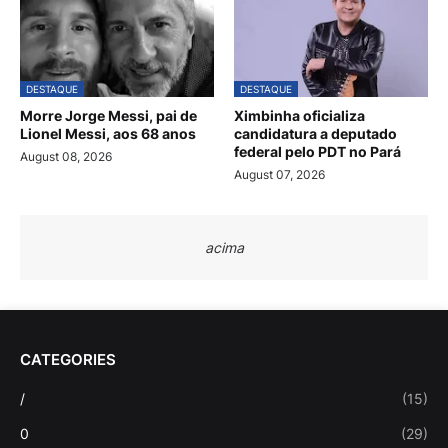
DESTAQUE
DESTAQUE
Morre Jorge Messi, pai de
Ximbinha oficializa
Lionel Messi, aos 68 anos
candidatura a deputado
federal pelo PDT no Pará
August 08, 2026
August 07, 2026
acima
CATEGORIES
/
(15)
0
(29)