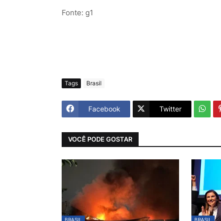
Fonte: g1
Tags
Brasil
Facebook
Twitter
VOCÊ PODE GOSTAR
BRASIL
BRASIL