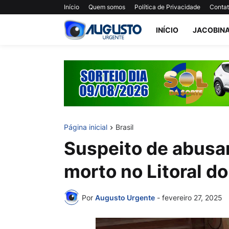
Início
Quem somos
Política de Privacidade
Conta
INÍCIO
JACOBIN
Página inicial
Brasil
Suspeito de abusar
morto no Litoral do
Por
Augusto Urgente
-
fevereiro 27, 2025