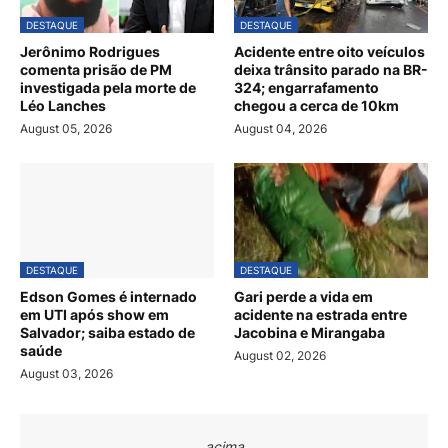
DESTAQUE
DESTAQUE
Jerônimo Rodrigues
Acidente entre oito veículos
comenta prisão de PM
deixa trânsito parado na BR-
investigada pela morte de
324; engarrafamento
Léo Lanches
chegou a cerca de 10km
August 05, 2026
August 04, 2026
DESTAQUE
DESTAQUE
Edson Gomes é internado
Gari perde a vida em
em UTI após show em
acidente na estrada entre
Salvador; saiba estado de
Jacobina e Mirangaba
saúde
August 02, 2026
August 03, 2026
acima