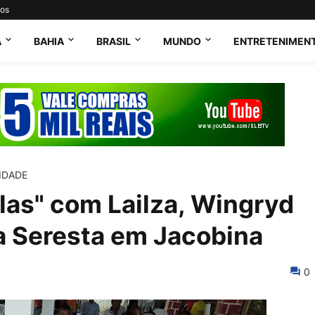
tos
A
BAHIA
BRASIL
MUNDO
ENTRETENIMEN
IDADE
elas" com Lailza, Wingryd
a Seresta em Jacobina
0