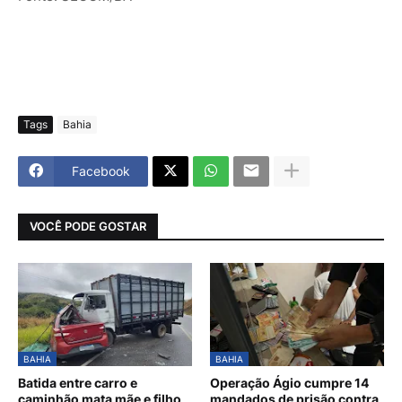
Tags
Bahia
Facebook
VOCÊ PODE GOSTAR
BAHIA
BAHIA
Batida entre carro e
Operação Ágio cumpre 14
caminhão mata mãe e filho
mandados de prisão contra