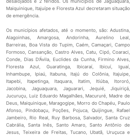
desalojados e 2 feridos. Os municípios de Jaguaquara,
Maiquinique, Itajuípe e Floresta Azul decretaram situação
de emergência.
Os municípios afetados, até o momento, são: Adustina,
Alagoinhas, Amargosa, Andorinha, Aurelino Leal,
Barreiras, Boa Vista do Tupim, Caém, Camaçari, Campo
Formoso, Cansanção, Castro Alves, Catu, Cipó, Coaraci,
Conde, Dias D’Ávila, Euclides da Cunha, Firmino Alves,
Floresta Azul, Guaratinga, Ibicaraí, Ibicuí, Iguaí,
Inhambupe, Ipiaú, Itabuna, ⁠Itajú do Colônia, Itajuipe,
Itapebi, Itapetinga, Itaquara, Itatim, Itiúba, Itororó,
Jacobina, Jaguaquara, Jaguarari, Jequié, Jiquiriçá,
Jucuruçu, Luiz Eduardo Magalhães, Macururé, Madre de
Deus, Maiquinique, Maragogipe, Morro do Chapéu, Paulo
Afonso, Pindobaçu, Poções, Pojuca, Quijingue, Rafael
Jambeiro, Rio Real, Ruy Barbosa, Salvador, Santa Cruz
Cabrália, Santa Inês, Santo Amaro, Santo Antônio de
Jesus, Teixeira de Freitas, Tucano, Ubatã, Uruçuca e