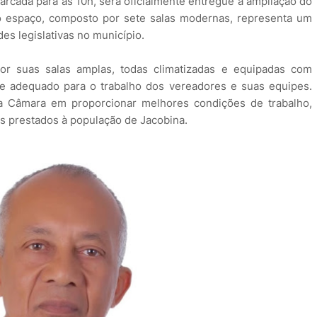
marcada para as 10h, será oficialmente entregue a ampliação do
vo espaço, composto por sete salas modernas, representa um
es legislativas no município.
or suas salas amplas, todas climatizadas e equipadas com
te adequado para o trabalho dos vereadores e suas equipes.
a Câmara em proporcionar melhores condições de trabalho,
os prestados à população de Jacobina.