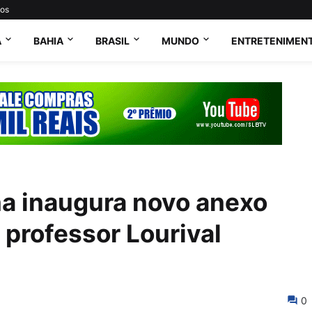
tos
A
BAHIA
BRASIL
MUNDO
ENTRETENIMEN
a inaugura novo anexo
rofessor Lourival
0