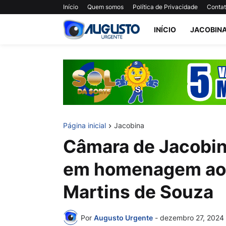
Início
Quem somos
Política de Privacidade
Conta
INÍCIO
JACOBIN
Página inicial
Jacobina
Câmara de Jacobin
em homenagem ao p
Martins de Souza
Por
Augusto Urgente
-
dezembro 27, 2024