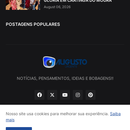
GLÓRIA EM CAATINGA DO MOURA
August 06, 2026
POSTAGENS POPULARES
NOTÍCIAS, PENSAMENTOS, IDEIAS E BOBAGENS!!
Nosso site usa cookies para melhorar sua experiência.
Saiba
mais
Início
Sobre nós
Política de privacidade
Contatos