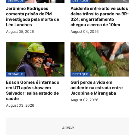
DESTAQUE
DESTAQUE
Jerônimo Rodrigues
Acidente entre oito veículos
comenta prisão de PM
deixa trânsito parado na BR-
investigada pela morte de
324; engarrafamento
Léo Lanches
chegou a cerca de 10km
August 05, 2026
August 04, 2026
DESTAQUE
DESTAQUE
Edson Gomes é internado
Gari perde a vida em
em UTI após show em
acidente na estrada entre
Salvador; saiba estado de
Jacobina e Mirangaba
saúde
August 02, 2026
August 03, 2026
acima