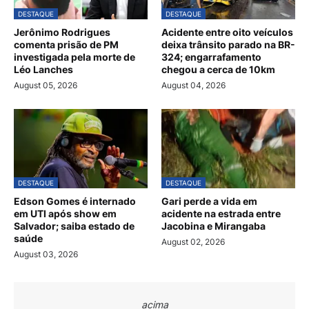
DESTAQUE
DESTAQUE
Jerônimo Rodrigues
Acidente entre oito veículos
comenta prisão de PM
deixa trânsito parado na BR-
investigada pela morte de
324; engarrafamento
Léo Lanches
chegou a cerca de 10km
August 05, 2026
August 04, 2026
DESTAQUE
DESTAQUE
Edson Gomes é internado
Gari perde a vida em
em UTI após show em
acidente na estrada entre
Salvador; saiba estado de
Jacobina e Mirangaba
saúde
August 02, 2026
August 03, 2026
acima