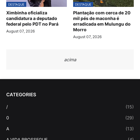
DESTAQUE
DESTAQUE
Ximbinha oficializa
Plantação com cerca de 20
candidatura a deputado
mil pés de maconha é
federal pelo PDT no Pará
erradicada em Mulungu do
Morro
August 07, 2026
August 07, 2026
acima
CATEGORIES
/
(15)
0
(29)
A
(13)
A VIDA PROSSEGUE
(4)